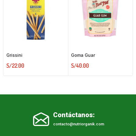
Grissini
Goma Guar
S/
22.00
S/
40.00
Contáctanos:
contacto@nutriorganik.com