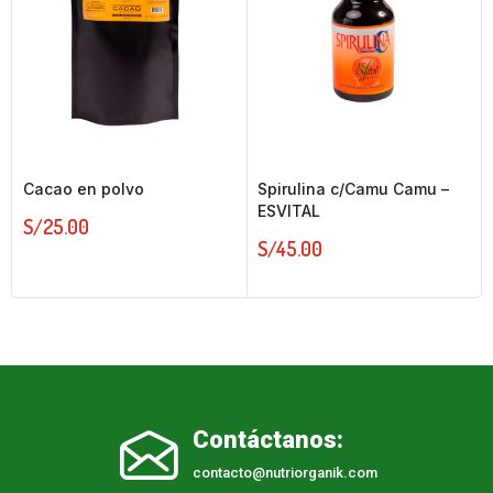
Cacao en polvo
Spirulina c/Camu Camu –
ESVITAL
S/
25.00
S/
45.00
Contáctanos:
contacto@nutriorganik.com